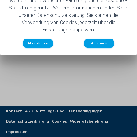
werden für die Webseiten-Nutzung und die Besucher-
Statistiken genutzt. Weitere Informationen finden Sie in
Passwort vergessen?
unserer
Datenschutzerklärung
. Sie können die
Verwendung von Cookies jederzeit über die
how_to_reg
login
Registrieren
Anmelden
Einstellungen anpassen.
Akzeptieren
Ablehnen
Kontakt
AGB
Nutzungs- und Lizenzbedingungen
Datenschutzerklärung
Cookies
Widerrufsbelehrung
Impressum